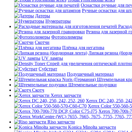
Оснастки ручные для пе
Ручные оснастки для ш
Датеры
Нумераторы
Расход
Резина для лазерной 
Фотополимеры
Скотчи
Плёнка для негатива
Липкая резина (борд
UV лампы
Субстрат
Подушечный материал
Штемпельная крас
Штемпельные подушки
Скотч
Xerox запчасти
Xerox DC 240, 250, 242
Xerox Color 550-560-
Xerox 700-700i-
Riso запчасти
Konica Minolta запчасти