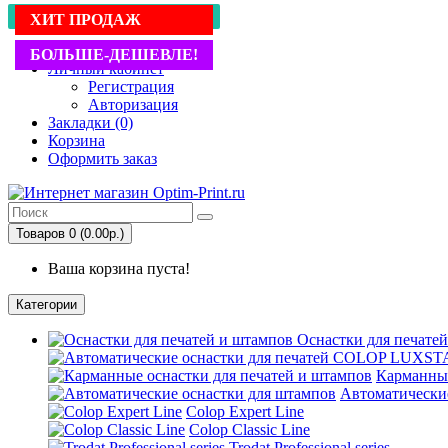
Написать нам в WhatsApp
ХИТ ПРОДАЖ
ХИТ ПРОДАЖ
ХИТ ПРОДАЖ
ХИТ ПРОДАЖ
+7 (916) 678-90-67
БОЛЬШЕ-ДЕШЕВЛЕ!
БОЛЬШЕ-ДЕШЕВЛЕ!
Личный кабинет
Регистрация
Авторизация
Закладки (0)
Корзина
Оформить заказ
Товаров 0 (0.00р.)
Ваша корзина пуста!
Категории
Оснастки для печате
Карманные
Автоматически
Colop Expert Line
Colop Classic Line
Trodat Professional series