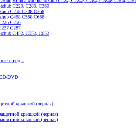
Konica Minolta bizhub C224, C224e, C284, C284e, C364, C36
bizhub C220, C280, C360
izhub C258 C308 C368
izhub C458 C558 C658
 C226 C256
 C227 C287
bizhub C452, C552, C652
ные стенды
в CD/DVD
ащитной крышкой (черная)