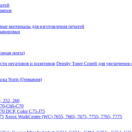
чатей
тампов
ные материалы для изготовления печатей
гравировки
юрная лента)
Density Toner Спрей для увеличения
ка Noris (Германия)
, 252, 260
570-C60-C70
770 DCP, Color C75-J75
Xerox WorkCentre (WC) 7655, 7665, 7675, 7755, 7765, 7775