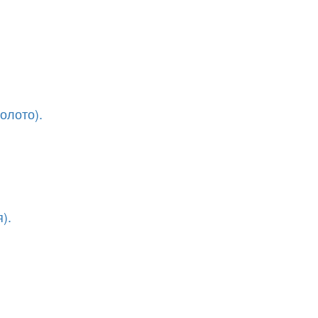
олото).
).