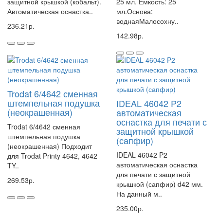
защитной крышкой (кобальт).
25 мл. Емкость: 25
Автоматическая оснастка..
мл.Основа:
воднаяМалосохну..
236.21р.
142.98р.
Trodat 6/4642 сменная
штемпельная подушка
IDEAL 46042 P2
(неокрашенная)
автоматическая
оснастка для печати с
Trodat 6/4642 сменная
защитной крышкой
штемпельная подушка
(сапфир)
(неокрашенная) Подходит
IDEAL 46042 P2
для Trodat Printy 4642, 4642
автоматическая оснастка
TY..
для печати с защитной
269.53р.
крышкой (сапфир) d42 мм.
На данный м..
235.00р.