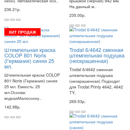
неон). Автоматическая осн..
крышкой (черная) d42 мм.
На данный м..
236.21р.
235.00р.
ХИТ ПРОДАЖ
Штемпельная краска
Trodat 6/4642 сменная
COLOP 801 Noris
штемпельная подушка
(Германия) синяя 25
(неокрашенная)
мл.
Trodat 6/4642 сменная
Штемпельная краска COLOP
штемпельная подушка
801 Noris (Германия) синяя
(неокрашенная) Подходит
25 мл. Емкость: 25
для Trodat Printy 4642, 4642
мл.Основа:
TY..
воднаяМалосохну..
269.53р.
142.98р.