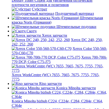
Density Toner Спрей для увеличения оптической
плотности негативов и позитивов
Субстрат
Подушечный материал
Штемпельная
краска Noris (Германия)
Штемпельные подушки
Скотч
Xerox запчасти
Xerox DC 240, 250,
242, 252, 260
Xerox Color 550-560-
570-C60-C70
Xerox 700-700i-
770 DCP, Color C75-J75
Xerox WorkCentre (WC) 7655, 7665, 7675, 7755, 7765,
7775
Riso запчасти
Konica Minolta запчасти
Konica Minolta bizhub C224, C224e, C284, C284e, C364,
C364e